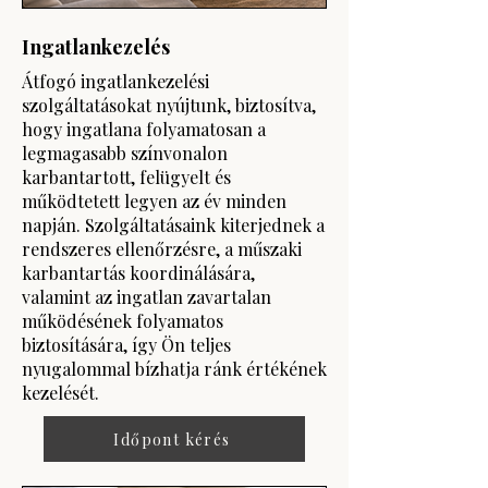
Ingatlankezelés
Átfogó ingatlankezelési
szolgáltatásokat nyújtunk, biztosítva,
hogy ingatlana folyamatosan a
legmagasabb színvonalon
karbantartott, felügyelt és
működtetett legyen az év minden
napján. Szolgáltatásaink kiterjednek a
rendszeres ellenőrzésre, a műszaki
karbantartás koordinálására,
valamint az ingatlan zavartalan
működésének folyamatos
biztosítására, így Ön teljes
nyugalommal bízhatja ránk értékének
kezelését.
Időpont kérés