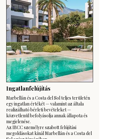
Ingatlanfelújítás
Marbellán és a Costa del Sol teljes területén
egy ingatlan értékét — valamint az általa
realizálható bérleti bevételeket —
közvetlenül befolyásolja annak állapota és
megjelenése.
Az IBCC személyre szabott felújítási
megoldásokat kínál Marbellán és a Costa del