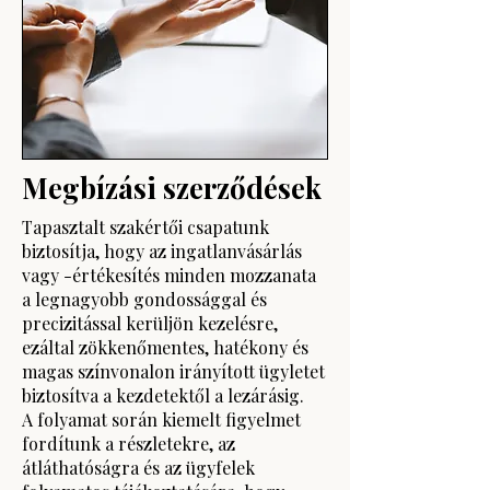
Megbízási szerződések
Tapasztalt szakértői csapatunk
biztosítja, hogy az ingatlanvásárlás
vagy -értékesítés minden mozzanata
a legnagyobb gondossággal és
precizitással kerüljön kezelésre,
ezáltal zökkenőmentes, hatékony és
magas színvonalon irányított ügyletet
biztosítva a kezdetektől a lezárásig.
A folyamat során kiemelt figyelmet
fordítunk a részletekre, az
átláthatóságra és az ügyfelek