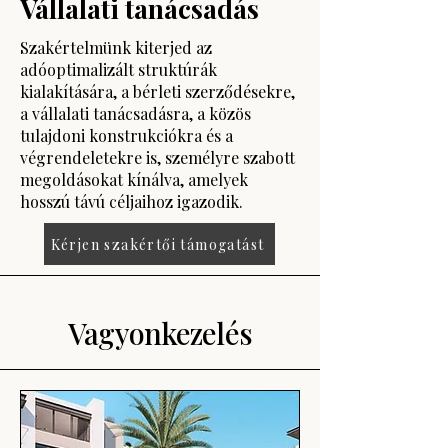
Vállalati tanácsadás
Szakértelmünk kiterjed az
adóoptimalizált struktúrák
kialakítására, a bérleti szerződésekre,
a vállalati tanácsadásra, a közös
tulajdoni konstrukciókra és a
végrendeletekre is, személyre szabott
megoldásokat kínálva, amelyek
hosszú távú céljaihoz igazodik.
Kérjen szakértői támogatást
Vagyonkezelés