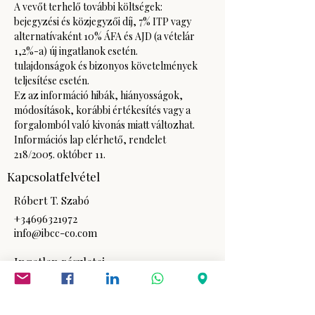
A vevőt terhelő további költségek: 
bejegyzési és közjegyzői díj, 7% ITP vagy 
alternatívaként 10% ÁFA és AJD (a vételár 
1,2%-a) új ingatlanok esetén.
tulajdonságok és bizonyos követelmények 
teljesítése esetén. 
Ez az információ hibák, hiányosságok, 
módosítások, korábbi értékesítés vagy a 
forgalomból való kivonás miatt változhat. 
Információs lap elérhető, rendelet
218/2005. október 11.
Kapcsolatfelvétel
Róbert T. Szabó
+34696321972
info@ibcc-co.com
Ingatlan részletei
Ingatlan típusa
Családi ház
Méret
360 m2