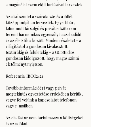
a magánélet szem előtt tartásával terveztek.
Az alsó szintet a szórakozás és a jóllét 
középpontjában tervezték. Egyedi bár, 
kifinomult társalgó és privát edzőterem 
teremt harmonikus egyensúlyt a szabadidő 
és az életstílus között. Minden részletet – a 
világítástól a gondosan kiválasztott 
textúrákig és felületekig – a GC Studios 
gondosan kidolgozott, hogy magas szintű 
életélményt nyújtson.
Referencia: IBCC2424
További információért vagy privát 
megtekintés egyeztetése érdekében kérjük, 
vegye fel velünk a kapcsolatot telefonon 
vagy e-mailben.
Az eladási ár nem tartalmazza a költségeket 
és az adókat. 