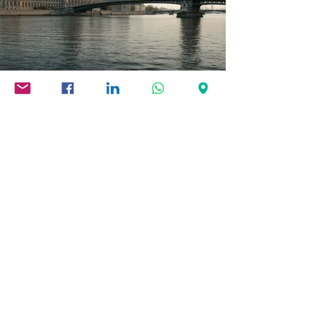
Az IBCC International Consulting a
Brit Kereskedelmi Kamara
Magyarország (BCCH) tagjaként
aktívan részt vesz a nemzetközi üzleti
közösségben. Tagságunk hozzájárul
szakmai kapcsolatrendszerünk
bővítéséhez, valamint erősíti