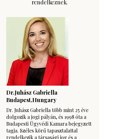
rendelkeznek.
Dr.Juhász Gabriella
Budapest,Hungary
Dr. Juhász Gabriella több mint 25 éve
dolgozik a jogi pályán, és 1998 óta a
Budapesti Ügyvédi Kamara bejegyzett
tagja. Széles körű tapasztalattal
rendelkezik a társasági jog és a