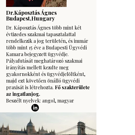
Dr.Káposztás Ágnes
Budapest,Hungary
Dr. Káposztás Ágnes több mint két
évtizedes szakmai tapasztalattal
rendelkezik a jog területén, és immár
több mint 15 éve a Budapesti Ügyvédi
Kamara bejegyzett ügyvédje.
Pályafutását meghatározó szakmai
irányítás mellett kezdte meg
gyakornokként és ügyvédjelöltként,
majd ezt követően önálló ügyvédi
praxisát is létrehozta.
Fő szakterülete
az ingatlanjog.
Beszélt nyelvek: angol, magyar