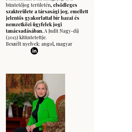
büntetőjog területén,
elsődleges
szakterülete a társasági jog, emellett
jelentős gyakorlattal bír hazai és
nemzetközi ügyfelek jogi
tanácsadásában.
A Judit Nagy-díj
(2013) kitüntetettje.
Beszélt nyelvek: angol, magyar