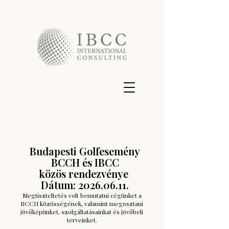
Budapesti Golfesemény
BCCH és IBCC
közös rendezvénye
Dátum:
2026.06.11
.
Megtiszteltetés volt bemutatni cégünket a
BCCH közösségének, valamint megosztani
jövőképünket, szolgáltatásainkat és jövőbeli
terveinket.