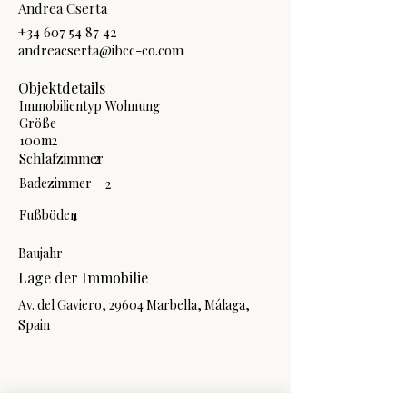
Andrea Cserta
+34 607 54 87 42
andreacserta@ibcc-co.com
Objektdetails
Immobilientyp
Wohnung
Größe
100m2
Schlafzimmer
2
Badezimmer
2
Fußböden
1
Baujahr
Lage der Immobilie
Av. del Gaviero, 29604 Marbella, Málaga,
Spain