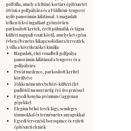
golfvilla, amely a feltűnő kortárs építészetet 
ötvözi a golfpályára és a Földközi-tengerre 
nyíló panorámás kilátással. A magaslati 
telken fekvő ingatlant gyönyörűen 
parkosított kertek, érett pálmafák és tágas 
kültéri nappali veszi körül, amelyeket egész 
évben élvezetes kikapcsolódásra terveztek.
A villa a következőket kínálja:
Magaslati, első vonalbeli golfpálya 
panorámás kilátással a tengerre és a 
golfpályára
Privát medence, parkosított kerttel 
körülvéve
Zökkenőmentes beltéri-kültéri élet 
padlótól mennyezetig érő üvegezéssel
Egyedi konyha prémium Gaggenau 
gépekkel
Elegáns belső terek lágy, semleges 
tónusokkal és természetes anyagokkal
Egyedi tervezésű borospince és rejtett 
építészeti elemek