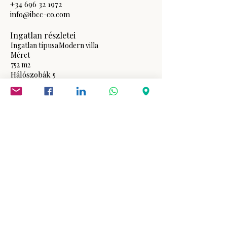
+34 696 32 1972
info@ibcc-co.com
Ingatlan részletei
Ingatlan típusa
Modern villa
Méret
752 m2
Hálószobák
5
Fürdőszobák
6
Emelet
3
Építési év
Ingatlan helye
Casares del Sol, 29690 Casares, Málaga,
Spain