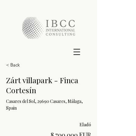
< Back
Zárt villapark - Finca
Cortesín
Casares del Sol, 29690 Casares, Málaga,
Spain
Eladó
8 700 000
EUR