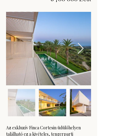
Az exkluzív Finca Cortesin üdülőhelyen 
található ez a kivételes, tengerparti 