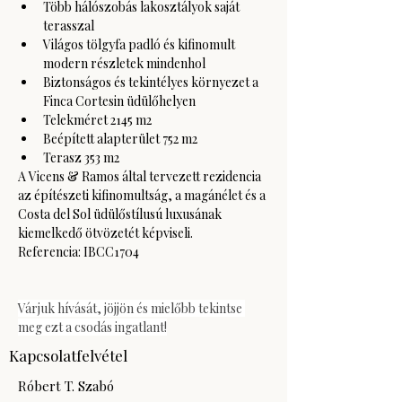
Több hálószobás lakosztályok saját 
terasszal
Világos tölgyfa padló és kifinomult 
modern részletek mindenhol
Biztonságos és tekintélyes környezet a 
Finca Cortesin üdülőhelyen
Telekméret 2145 m2
Beépített alapterület 752 m2
Terasz 353 m2
A Vicens & Ramos által tervezett rezidencia 
az építészeti kifinomultság, a magánélet és a 
Costa del Sol üdülőstílusú luxusának 
kiemelkedő ötvözetét képviseli.
Referencia: IBCC1704
Várjuk hívását, jöjjön és mielőbb tekintse 
meg ezt a csodás ingatlant!
Kapcsolatfelvétel
Róbert T. Szabó